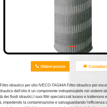
n
Ottieni prezzo
Contattac
iltro idraulico per olio IVECO-TAG44A Filtro idraulico per esc
ro idraulico dell'olio è un componente indispensabile nei sistemi id
ità dei fluidi idraulici.I suoi filtri specializzati turano e trattenon
à, impedendo la contaminazione e salvaguardando l'efficienza del