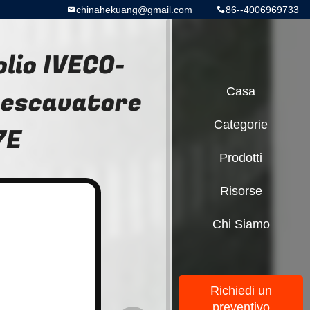
chinahekuang@gmail.com
86--4006969733
olio IVECO-
r escavatore
Casa
Categorie
7E
Prodotti
Risorse
Chi Siamo
Richiedi un
preventivo