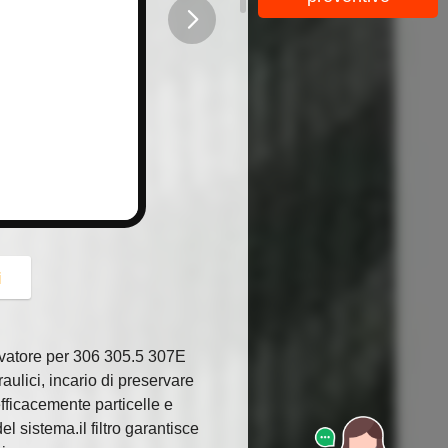
button
i
avatore per 306 305.5 307E
raulici, incario di preservare
o efficacemente particelle e
 sistema.il filtro garantisce