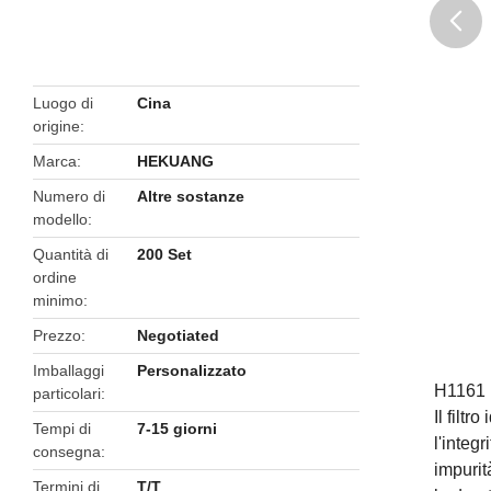
butto
Luogo di
Cina
origine
Marca
HEKUANG
Numero di
Altre sostanze
modello
Quantità di
200 Set
ordine
minimo
Prezzo
Negotiated
Imballaggi
Personalizzato
H1161 F
particolari
Il filt
Tempi di
7-15 giorni
l'integr
consegna
impurit
Termini di
T/T