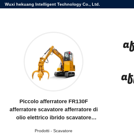
Wuxi hekuang Intelligent Technology Co., Ltd.
a
af
Piccolo afferratore FR130F
afferratore scavatore afferratore di
olio elettrico ibrido scavatore
afferratore per la movimentazione
Prodotti
-
Scavatore
del materiale