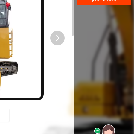
button
i