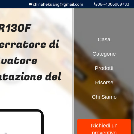
chinahekuang@gmail.com
86--4006969733
FR130F
erratore di
Casa
Categorie
cavatore
Prodotti
tazione del
Risorse
Chi Siamo
Richiedi un
preventivo