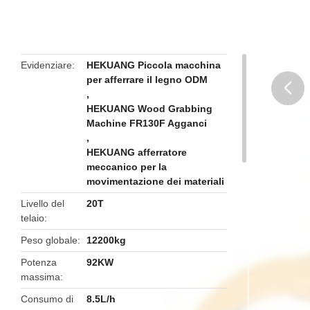
Evidenziare
HEKUANG Piccola macchina
per afferrare il legno ODM
,
HEKUANG Wood Grabbing
butto
Machine FR130F Agganci
,
HEKUANG afferratore
meccanico per la
movimentazione dei materiali
Livello del
20T
telaio
Peso globale
12200kg
Potenza
92KW
massima
Consumo di
8.5L/h