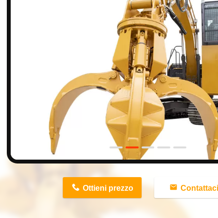
n
Ottieni prezzo
Contattac