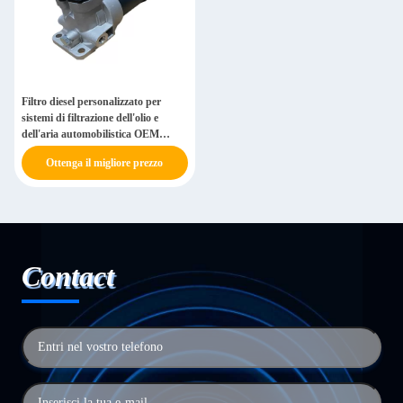
Filtro diesel personalizzato per
sistemi di filtrazione dell'olio e
dell'aria automobilistica OEM
ODM
Ottenga il migliore prezzo
Contact