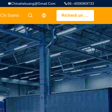
Chinahekuang@gmail.com
86--4006969733
Chi Siamo
Richiedi un preventivo
描述
描述