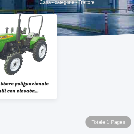
Casa
-
categorie
-
Trattore
ttore polifunzionale
lli con elevata
tà
Totale 1 Pages