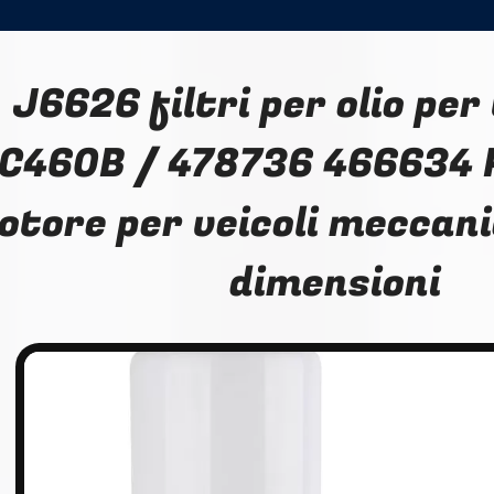
J6626 filtri per olio per
C460B / 478736 466634 
otore per veicoli meccanic
dimensioni