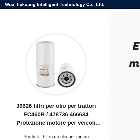
Wuxi hekuang Intelligent Technology Co., Ltd.
E
m
J6626 filtri per olio per trattori
EC460B / 478736 466634
Protezione motore per veicoli
meccanici di grandi dimensioni
Prodotti
-
Filtro da olio per motori