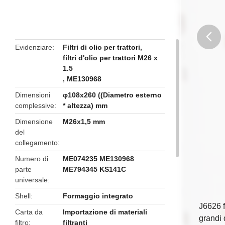
Evidenziare
Filtri di olio per trattori
,
filtri d'olio per trattori M26 x
butto
1.5
,
ME130968
Dimensioni
φ108x260 ((Diametro esterno
complessive
* altezza) mm
Dimensione
M26x1,5 mm
del
collegamento
Numero di
ME074235 ME130968
parte
ME794345 KS141C
universale
Shell
Formaggio integrato
J6626 f
Carta da
Importazione di materiali
grandi
filtro
filtranti