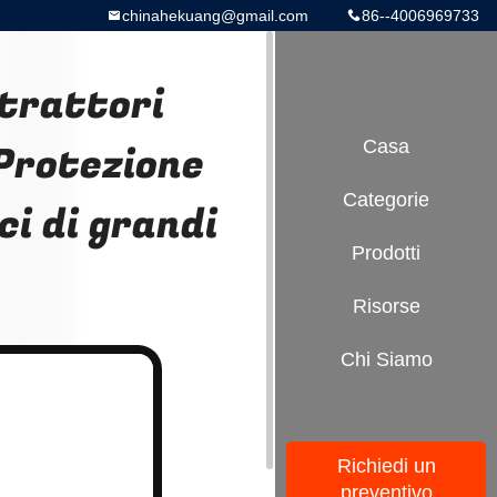
chinahekuang@gmail.com
86--4006969733
 trattori
Protezione
Casa
Categorie
i di grandi
Prodotti
Risorse
Chi Siamo
Richiedi un
preventivo