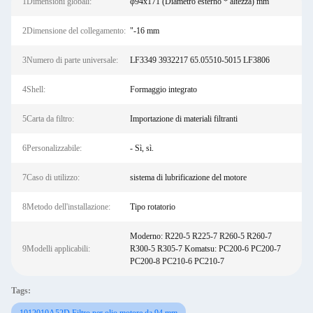
1Dimensioni globali:
φ94x171 (Diametro esterno * altezza) mm
2Dimensione del collegamento:
"-16 mm
3Numero di parte universale:
LF3349 3932217 65.05510-5015 LF3806
4Shell:
Formaggio integrato
5Carta da filtro:
Importazione di materiali filtranti
6Personalizzabile:
- Sì, sì.
7Caso di utilizzo:
sistema di lubrificazione del motore
8Metodo dell'installazione:
Tipo rotatorio
Moderno: R220-5 R225-7 R260-5 R260-7
9Modelli applicabili:
R300-5 R305-7 Komatsu: PC200-6 PC200-7
PC200-8 PC210-6 PC210-7
Tags: