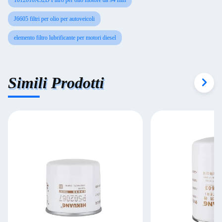
1012010A52D Filtro per olio motore da 94 mm
J6605 filtri per olio per autoveicoli
elemento filtro lubrificante per motori diesel
Simili Prodotti