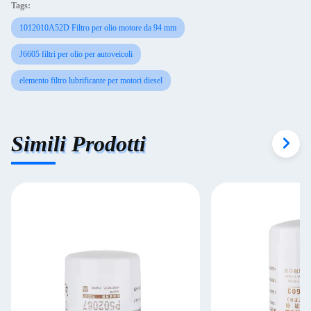
Tags:
1012010A52D Filtro per olio motore da 94 mm
J6605 filtri per olio per autoveicoli
elemento filtro lubrificante per motori diesel
Simili Prodotti