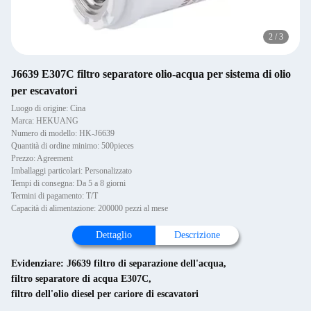
2
/
3
J6639 E307C filtro separatore olio-acqua per sistema di olio
per escavatori
Luogo di origine: Cina
Marca: HEKUANG
Numero di modello: HK-J6639
Quantità di ordine minimo: 500pieces
Prezzo: Agreement
Imballaggi particolari: Personalizzato
Tempi di consegna: Da 5 a 8 giorni
Termini di pagamento: T/T
Capacità di alimentazione: 200000 pezzi al mese
Dettaglio
Descrizione
Evidenziare:
J6639 filtro di separazione dell'acqua
,
filtro separatore di acqua E307C
,
filtro dell'olio diesel per cariore di escavatori