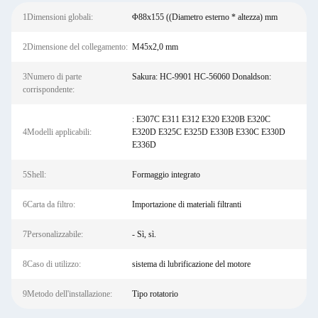
1Dimensioni globali:
Φ88x155 ((Diametro esterno * altezza) mm
2Dimensione del collegamento:
M45x2,0 mm
3Numero di parte
Sakura: HC-9901 HC-56060 Donaldson:
corrispondente:
: E307C E311 E312 E320 E320B E320C
4Modelli applicabili:
E320D E325C E325D E330B E330C E330D
E336D
5Shell:
Formaggio integrato
6Carta da filtro:
Importazione di materiali filtranti
7Personalizzabile:
- Sì, sì.
8Caso di utilizzo:
sistema di lubrificazione del motore
9Metodo dell'installazione:
Tipo rotatorio