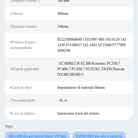
1Diametro esterno 1:
180 mm
2Altezza:
490mm
3Diametro interno:
146mm
B222100000640 11033997 600-185-6120 142-
4Numero di parte
1430 474-00037 142-1403 AF25468 P777869
corrispondente:
4466268
: EC360BLC/R EC380 Komatsu: PC350-7
5Modelli applicabili:
PC400-7 PC450-7 SUZUKI: ZX450 Doosan:
DX380 DH300-5
6Carta da filtro:
Importazione di materiali filtranti
7Personalizzabile:
- Sì, sì.
8Caso di utilizzo:
Immissione d'aria del motore
Tags:
filtro dell'olio per motori diesel 235 mm
K8928 filtro per olio a cartuccia