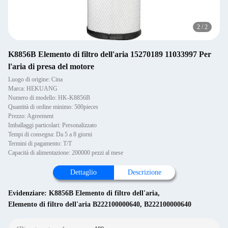
2
/
2
K8856B Elemento di filtro dell'aria 15270189 11033997 Per
l'aria di presa del motore
Luogo di origine: Cina
Marca: HEKUANG
Numero di modello: HK-K8856B
Quantità di ordine minimo: 500pieces
Prezzo: Agreement
Imballaggi particolari: Personalizzato
Tempi di consegna: Da 5 a 8 giorni
Termini di pagamento: T/T
Capacità di alimentazione: 200000 pezzi al mese
Dettaglio
Descrizione
Evidenziare:
K8856B Elemento di filtro dell'aria
,
Elemento di filtro dell'aria B222100000640
,
B222100000640