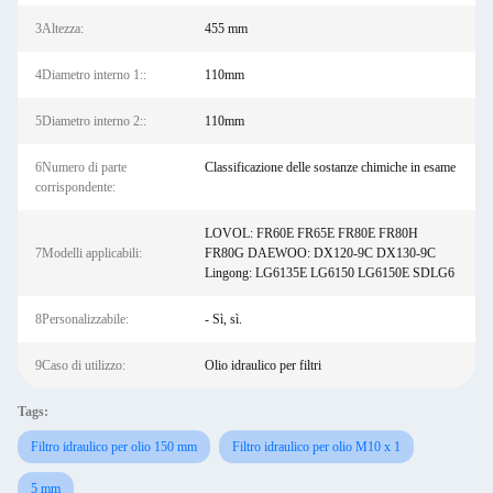
3Altezza:
455 mm
4Diametro interno 1::
110mm
5Diametro interno 2::
110mm
6Numero di parte
Classificazione delle sostanze chimiche in esame
corrispondente:
LOVOL: FR60E FR65E FR80E FR80H
7Modelli applicabili:
FR80G DAEWOO: DX120-9C DX130-9C
Lingong: LG6135E LG6150 LG6150E SDLG6
8Personalizzabile:
- Sì, sì.
9Caso di utilizzo:
Olio idraulico per filtri
Tags:
Filtro idraulico per olio 150 mm
Filtro idraulico per olio M10 x 1
5 mm