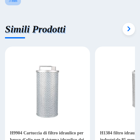
5 mm
Simili Prodotti
H9904 Cartuccia di filtro idraulico per
H1384 filtro idraulic
bruco d'olio per il sistema idraulico dei
industriale 85 mm per