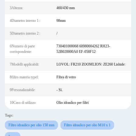
3Altezza:
460/430 mm
4Diametro interno 1::
98mm
5Diametro interno 2::
/
6Numero di parte
730401000068 60980004262 RH23-
corrispondente:
52B020000A0 EF-058F12
7Modelli applicabili:
LOVOL: FR210 ZOOMLION: ZE260 Lishide:
8filtro materia typel:
Fibra di vetro
9Personalizzabile:
- Sì.
10Caso di utilizzo:
Olio idraulico per filtri
Tags:
Filtro idraulico per olio 150 mm
Filtro idraulico per olio M10 x 1