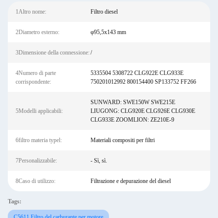
1Altro nome:
Filtro diesel
2Diametro esterno:
φ95,5x143 mm
3Dimensione della connessione:
/
4Numero di parte
5335504 5308722 CLG922E CLG933E
corrispondente:
750201012992 800154400 SP133752 FF266
SUNWARD: SWE150W SWE215E
5Modelli applicabili:
LIUGONG: CLG920E CLG926E CLG930E
CLG933E ZOOMLION: ZE210E-9
6filtro materia typel:
Materiali compositi per filtri
7Personalizzabile:
- Sì, sì.
8Caso di utilizzo:
Filtrazione e depurazione del diesel
Tags:
C5611 Filtro del carburante per motore