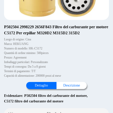
P502504 2998229 2656F843 Filtro del carburante per motore
C5172 Per erpillar M320D2 M315D2 315D2
Luogo di origine: Cina
Marca: HEKUANG
Numero di modello: HK-C5172
Quantità di ordine minimo: 500pieces
Prezzo: Agreement
Imballaggi particolari: Personalizzato
Tempi di consegna: Da 5 a 8 giorni
Termini di pagamento: T/T
Capacità di alimentazione: 200000 pezzi al mese
Dettaglio
Descrizione
Evidenziare:
P502504 filtro del carburante del motore
,
C5172 filtro del carburante del motore