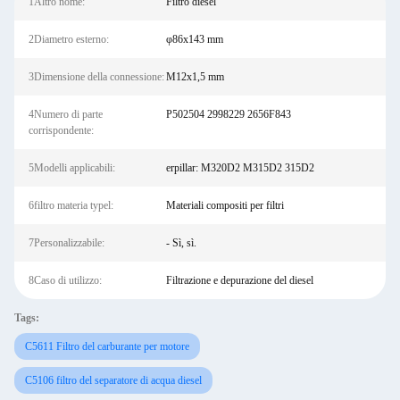
1Altro nome:
Filtro diesel
2Diametro esterno:
φ86x143 mm
3Dimensione della connessione:
M12x1,5 mm
4Numero di parte
P502504 2998229 2656F843
corrispondente:
5Modelli applicabili:
erpillar: M320D2 M315D2 315D2
6filtro materia typel:
Materiali compositi per filtri
7Personalizzabile:
- Sì, sì.
8Caso di utilizzo:
Filtrazione e depurazione del diesel
Tags:
C5611 Filtro del carburante per motore
C5106 filtro del separatore di acqua diesel