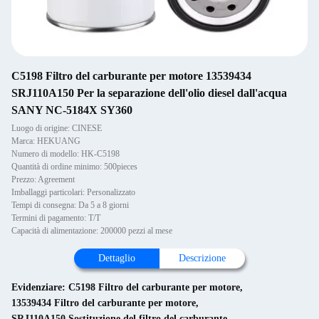
C5198 Filtro del carburante per motore 13539434
SRJ110A150 Per la separazione dell'olio diesel dall'acqua
SANY NC-5184X SY360
Luogo di origine: CINESE
Marca: HEKUANG
Numero di modello: HK-C5198
Quantità di ordine minimo: 500pieces
Prezzo: Agreement
Imballaggi particolari: Personalizzato
Tempi di consegna: Da 5 a 8 giorni
Termini di pagamento: T/T
Capacità di alimentazione: 200000 pezzi al mese
Dettaglio
Descrizione
Evidenziare:
C5198 Filtro del carburante per motore
,
13539434 Filtro del carburante per motore
,
SRJ110A150 Sostituzione del filtro del carburante