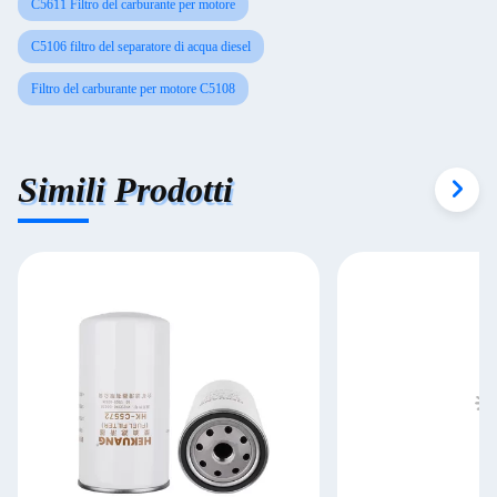
C5611 Filtro del carburante per motore
C5106 filtro del separatore di acqua diesel
Filtro del carburante per motore C5108
Simili Prodotti