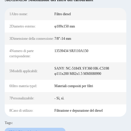
1Altro nome:
Filtro diesel
2Diametro esterno:
φ109x150 mm
3Dimensione della connessione:
7/8"-14 mm
4Numero di parte
13539434 SRJ110A150
corrispondente:
SANY: NC-5184X SY360 HK-C5198
5Modelli applicabili:
φ111x200 M82x1.5 MMH80990
6filtro materia typel:
Materiali compositi per filtri
7Personalizzabile:
- Sì, sì.
8Caso di utilizzo:
Filtrazione e depurazione del diesel
Tags: