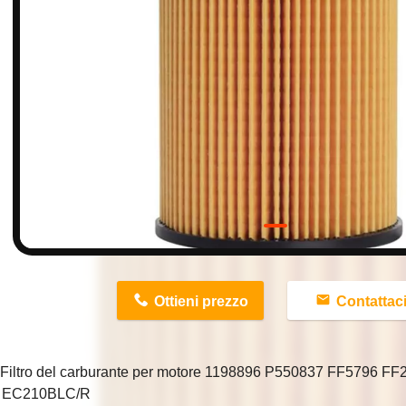
n
Ottieni prezzo
Contattac
Filtro del carburante per motore 1198896 P550837 FF5796 F
 EC210BLC/R