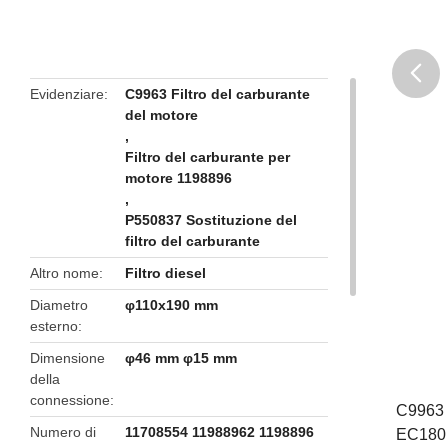
Evidenziare
C9963 Filtro del carburante
del motore
butto
,
Filtro del carburante per
motore 1198896
,
P550837 Sostituzione del
filtro del carburante
Altro nome
Filtro diesel
Diametro
φ110x190 mm
esterno
Dimensione
φ46 mm φ15 mm
della
connessione
C9963 
Numero di
11708554 11988962 1198896
EC180