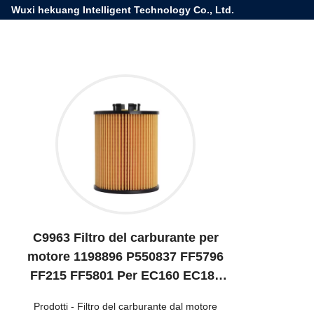
Wuxi hekuang Intelligent Technology Co., Ltd.
C9963 Filtro del carburante per
motore 1198896 P550837 FF5796
FF215 FF5801 Per EC160 EC180
EC210BLC/R
Prodotti
-
Filtro del carburante dal motore