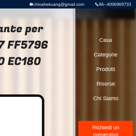
chinahekuang@gmail.com
86--4006969733
ante per
7 FF5796
Casa
Categorie
0 EC180
Prodotti
Risorse
Chi Siamo
Richiedi un
preventivo