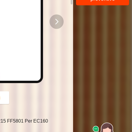
button
i
F215 FF5801 Per EC160