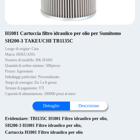
H1001 Cartuccia filtro idraulico per olio per Sumitomo
SH200-3 TAKEUCHI TB1135C
Luogo di origine: Cina
Marca: HEKUANG
Numero di modello: HK-H1001
Quantità di ordine minimo: 500pieces
Prezzo: Agreement
Imballaggi particolari: Personalizzato
Tempi di consegna: Da 5 a 8 giorni
Termini di pagamento: T/T
Capacità di alimentazione: 200000 pezzi al mese
Dettaglio
Descrizione
Evidenziare:
TB1135C H1001 Filtro idraulico per olio
,
SH200-3 H1001 Filtro idraulico per olio
,
Cartuccia H1001 Filtro idraulico per olio