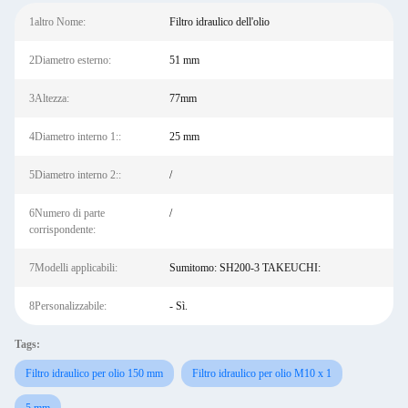
1altro Nome:
Filtro idraulico dell'olio
2Diametro esterno:
51 mm
3Altezza:
77mm
4Diametro interno 1::
25 mm
5Diametro interno 2::
/
6Numero di parte
/
corrispondente:
7Modelli applicabili:
Sumitomo: SH200-3 TAKEUCHI:
8Personalizzabile:
- Sì.
Tags:
Filtro idraulico per olio 150 mm
Filtro idraulico per olio M10 x 1