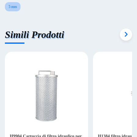
5 mm
Simili Prodotti
H9904 Cartuccia di filtro idraulico per
H1384 filtro idraulic