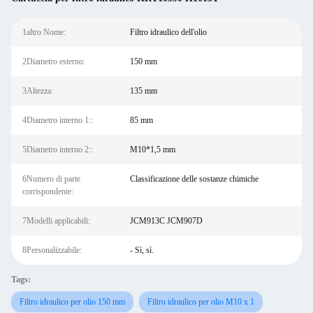
1altro Nome:
Filtro idraulico dell'olio
2Diametro esterno:
150 mm
3Altezza:
135 mm
4Diametro interno 1::
85 mm
5Diametro interno 2::
M10*1,5 mm
6Numero di parte
Classificazione delle sostanze chimiche
corrispondente:
7Modelli applicabili:
JCM913C JCM907D
8Personalizzabile:
- Sì, sì.
Tags:
Filtro idraulico per olio 150 mm
Filtro idraulico per olio M10 x 1