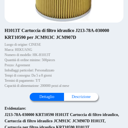
H1013T Cartuccia di filtro idraulico J213-78A-030000
KRT10590 per JCM913C JCM907D
Luogo di origine: CINESE
Marca: HEKUANG
Numero di modello: HK-H1013T
Quantità di ordine minimo: 500pieces
Prezzo: Agreement
Imballaggi particolari: Personalizzato
Tempi di consegna: Da 5 a 8 giorni
Termini di pagamento: T/T
Capacità di alimentazione: 200000 pezzi al mese
Dettaglio
Descrizione
Evidenziare:
J213-78A-030000 KRT10590 H1013T Cartuccia di filtro idraulico
,
Cartuccia di filtro idraulico JCM913C JCM907D H1013T
,
Cartuccia per filtro idraulico KRT10590 H1013T