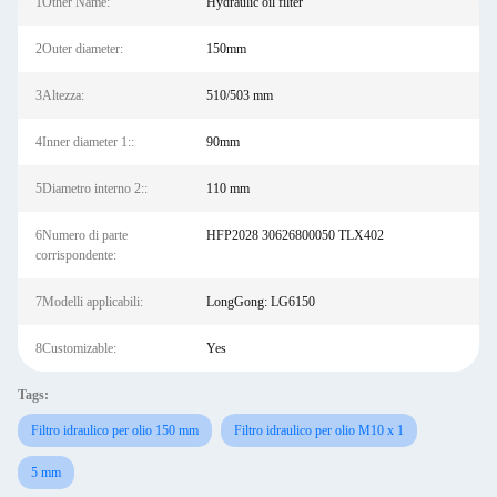
1Other Name:
Hydraulic oil filter
2Outer diameter:
150mm
3Altezza:
510/503 mm
4Inner diameter 1::
90mm
5Diametro interno 2::
110 mm
6Numero di parte
HFP2028 30626800050 TLX402
corrispondente:
7Modelli applicabili:
LongGong: LG6150
8Customizable:
Yes
Tags:
Filtro idraulico per olio 150 mm
Filtro idraulico per olio M10 x 1
5 mm