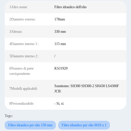
1Altro nome:
Filtro idraulico dell'olio
2Diametro esterno:
178mm
3Altezza:
330 mm
4Diametro interno 1::
115 mm
5Diametro interno 2::
/
6Numero di parte
KSJ1929
corrispondente:
Sumitomo: SH300 SH300-2 SH430 LS4300F
7Modelli applicabili:
JCB:
8Personalizzabile:
- Sì, sì.
Tags:
Filtro idraulico per olio 150 mm
Filtro idraulico per olio M10 x 1