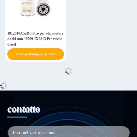
1012010A52D Filtro per olio motore
da 94 mm J6709 JX0813 Per veicoli
diesel
Ottenga il migliore prezzo
contatto